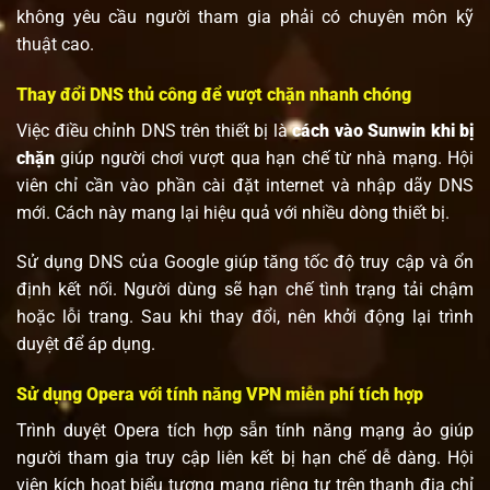
không yêu cầu người tham gia phải có chuyên môn kỹ
thuật cao.
Thay đổi DNS thủ công để vượt chặn nhanh chóng
Việc điều chỉnh DNS trên thiết bị là
cách vào Sunwin khi bị
chặn
giúp người chơi vượt qua hạn chế từ nhà mạng. Hội
viên chỉ cần vào phần cài đặt internet và nhập dãy DNS
mới. Cách này mang lại hiệu quả với nhiều dòng thiết bị.
Sử dụng DNS của Google giúp tăng tốc độ truy cập và ổn
định kết nối. Người dùng sẽ hạn chế tình trạng tải chậm
hoặc lỗi trang. Sau khi thay đổi, nên khởi động lại trình
duyệt để áp dụng.
Sử dụng Opera với tính năng VPN miễn phí tích hợp
Trình duyệt Opera tích hợp sẵn tính năng mạng ảo giúp
người tham gia truy cập liên kết bị hạn chế dễ dàng. Hội
viên kích hoạt biểu tượng mạng riêng tư trên thanh địa chỉ