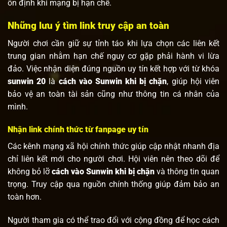
ổn định khi mạng bị hạn chế.
Những lưu ý tìm link truy cập an toàn
Người chơi cần giữ sự tỉnh táo khi lựa chọn các liên kết
trung gian nhằm hạn chế nguy cơ gặp phải hành vi lừa
đảo. Việc nhận diện đúng nguồn uy tín kết hợp với từ khóa
sunwin 20
là
cách vào Sunwin khi bị chặn
, giúp hội viên
bảo vệ an toàn tài sản cũng như thông tin cá nhân của
mình.
Nhận link chính thức từ fanpage uy tín
Các kênh mạng xã hội chính thức giúp cập nhật nhanh địa
chỉ liên kết mới cho người chơi. Hội viên nên theo dõi để
không bỏ lỡ
cách vào Sunwin khi bị chặn
và thông tin quan
trọng. Truy cập qua nguồn chính thống giúp đảm bảo an
toàn hơn.
Người tham gia có thể trao đổi với cộng đồng để học cách