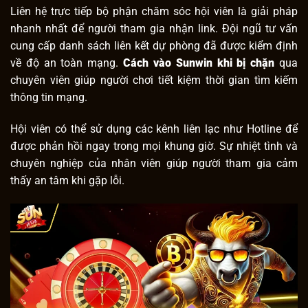
Liên hệ trực tiếp bộ phận chăm sóc hội viên là giải pháp
nhanh nhất để người tham gia nhận link. Đội ngũ tư vấn
cung cấp danh sách liên kết dự phòng đã được kiểm định
về độ an toàn mạng.
Cách vào Sunwin khi bị chặn
qua
chuyên viên giúp người chơi tiết kiệm thời gian tìm kiếm
thông tin mạng.
Hội viên có thể sử dụng các kênh liên lạc như Hotline để
được phản hồi ngay trong mọi khung giờ. Sự nhiệt tình và
chuyên nghiệp của nhân viên giúp người tham gia cảm
thấy an tâm khi gặp lỗi.