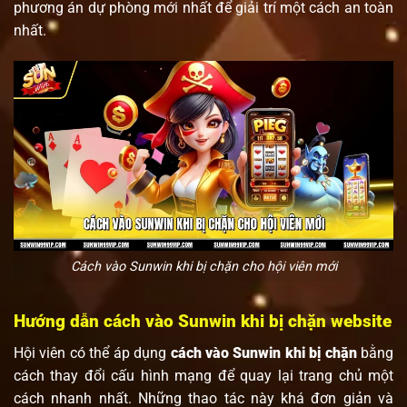
phương án dự phòng mới nhất để giải trí một cách an toàn
nhất.
Cách vào Sunwin khi bị chặn cho hội viên mới
Hướng dẫn cách vào Sunwin khi bị chặn website
Hội viên có thể áp dụng
cách vào Sunwin khi bị chặn
bằng
cách thay đổi cấu hình mạng để quay lại trang chủ một
cách nhanh nhất. Những thao tác này khá đơn giản và