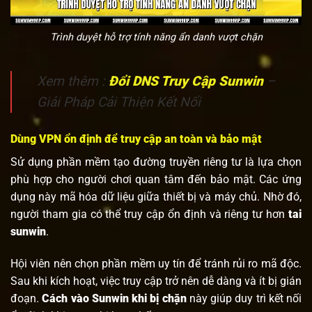
Trình duyệt hỗ trợ tính năng ẩn danh vượt chặn
Xem thêm :
Đổi DNS Truy Cập Sunwin
–
Giải Pháp Cải Thiện Kết Nối
Dùng VPN ổn định để truy cập an toàn và bảo mật
Sử dụng phần mềm tạo đường truyền riêng tư là lựa chọn
phù hợp cho người chơi quan tâm đến bảo mật. Các ứng
dụng này mã hóa dữ liệu giữa thiết bị và máy chủ. Nhờ đó,
người tham gia có thể truy cập ổn định và riêng tư hơn
tai
sunwin
.
Hội viên nên chọn phần mềm uy tín để tránh rủi ro mã độc.
Sau khi kích hoạt, việc truy cập trở nên dễ dàng và ít bị gián
đoạn.
Cách vào Sunwin khi bị chặn
này giúp duy trì kết nối