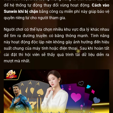
để hệ thống tự động thay đổi vùng hoạt động.
Cách vào
Sunwin khi bị chặn
bằng công cụ miễn phí này giúp bảo vệ
quyền riêng tư cho người tham gia.
Người chơi có thể lựa chọn nhiều khu vực địa lý khác nhau
để tìm ra đường truyền có băng thông mạnh. Tính năng
này hoạt động độc lập nên không gây ảnh hưởng đến hiệu
suất chung của máy tính hoặc điện thoại. Sau khi hoàn tất
cài đặt thì hội viên sẽ thấy quá trình tải dữ liệu diễn ra
mượt mà nhất.