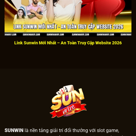
Kiểm soát và bảo vệ dữ liệu người tham gia
Hệ thống bảo mật được xây dựng với nhiều lớp kiểm
soát nhằm đảm bảo an toàn cho dữ liệu cá nhân và
giao dịch. Các phương thức mã hóa hiện đại giúp
Link Sunwin Mới Nhất – An Toàn Truy Cập Website 2026
hạn chế tối đa nguy cơ rò rỉ thông tin. Điều này tạo
nên sự yên tâm khi tham gia tại
Sunwin
lâu dài.
Hệ thống an ninh dành cho người chơi
SUNWIN
là nền tảng giải trí đổi thưởng với slot game,