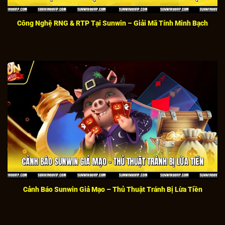
Thiết kế hiển thị Sunwin dễ nhìn dễ dùng
Công Nghệ RNG & RTP Tại Sunwin – Giải Mã Tính Minh Bạch
Giao diện được thiết kế đơn giản nhưng vẫn đảm
bảo đầy đủ chức năng cần thiết dành cho người chơi
mới và người đã có kinh nghiệm. Màu sắc hài hòa
cùng bố cục hợp lý giúp việc thao tác trở nên nhanh
chóng và thuận tiện hơn. Các danh mục được sắp
xếp khoa học giúp tiết kiệm thời gian tìm kiếm trò
chơi phù hợp.
Tốc độ phản hồi nhanh cùng xử lý tối ưu
Hệ thống
Sunwin
vận hành với tốc độ cao giúp mọi
thao tác diễn ra mượt mà và không bị gián đoạn
trong quá trình trải nghiệm. Việc tối ưu hiệu suất
Cảnh Báo Sunwin Giả Mạo – Thủ Thuật Tránh Bị Lừa Tiền
giúp hạn chế tình trạng giật lag khi tham gia các trò
chơi yêu cầu phản xạ nhanh. Điều này tạo nên cảm
giác liền mạch và tăng sự hài lòng cho người chơi.