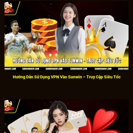
Xử lý nhanh nhạy với khả năng thích ứng cao
Hướng Dẫn Sử Dụng VPN Vào Sunwin – Truy Cập Siêu Tốc
Hỗ trợ đa thiết bị linh hoạt
Người chơi có thể truy cập và tham gia giải trí trên
nhiều thiết bị khác nhau như điện thoại, máy tính
bảng hoặc laptop một cách dễ dàng. Việc đồng bộ
dữ liệu giúp trải nghiệm luôn liền mạch dù sử dụng
thiết bị nào. Tính linh hoạt này giúp người dùng chủ
động hơn trong mọi tình huống.