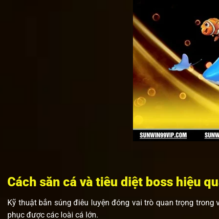
Cách săn cá và tiêu diệt boss hiệu q
Kỹ thuật bắn súng điêu luyện đóng vai trò quan trọng trong v
phục được các loài cá lớn.