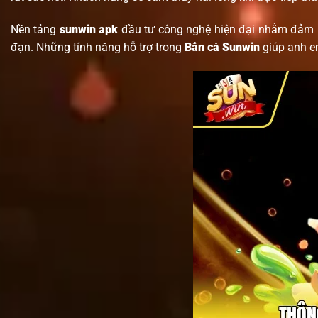
Nền tảng
sunwin apk
đầu tư công nghệ hiện đại nhằm đảm bảo
đạn. Những tính năng hỗ trợ trong
Bắn cá Sunwin
giúp anh em