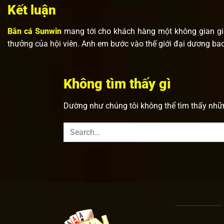
Kết luận
Bắn cá Sunwin
mang tới cho khách hàng một không gian giải
thưởng của hội viên. Anh em bước vào thế giới đại dương bao
Không tìm thấy gì
Dường như chúng tôi không thể tìm thấy những