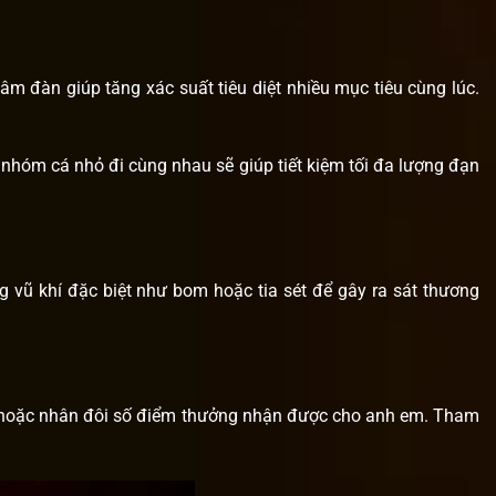
âm đàn giúp tăng xác suất tiêu diệt nhiều mục tiêu cùng lúc.
nhóm cá nhỏ đi cùng nhau sẽ giúp tiết kiệm tối đa lượng đạn
g vũ khí đặc biệt như bom hoặc tia sét để gây ra sát thương
bắn hoặc nhân đôi số điểm thưởng nhận được cho anh em. Tham