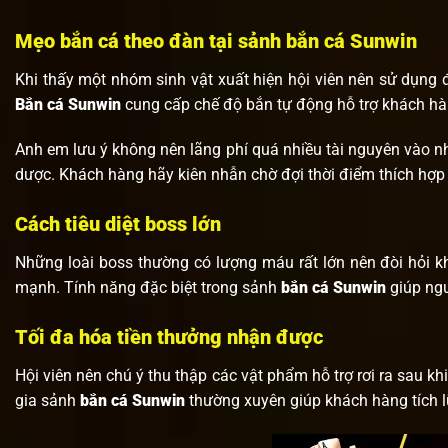
Mẹo bắn cá theo đàn tại sảnh bắn cá Sunwin
Khi thấy một nhóm sinh vật xuất hiện hội viên nên sử dụng đ
Bắn cá Sunwin
cung cấp chế độ bắn tự động hỗ trợ khách hàn
Anh em lưu ý không nên lãng phí quá nhiều tài nguyên vào n
dược. Khách hàng hãy kiên nhẫn chờ đợi thời điểm thích hợp 
Cách tiêu diệt boss lớn
Những loài boss thường có lượng máu rất lớn nên đòi hỏi kh
mạnh. Tính năng đặc biệt trong sảnh
bắn cá Sunwin
giúp ngư
Tối đa hóa tiền thưởng nhận được
Hội viên nên chú ý thu thập các vật phẩm hỗ trợ rơi ra sau
gia sảnh
bắn cá Sunwin
thường xuyên giúp khách hàng tích l