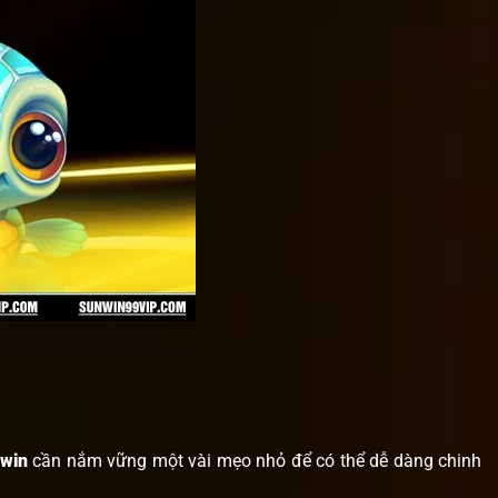
nwin
cần nắm vững một vài mẹo nhỏ để có thể dễ dàng chinh