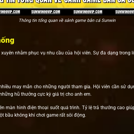
Thông tin tổng quan về sảnh game bắn cá Sunwin
hống
ng xuyên nhằm phục vụ nhu cầu của hội viên. Sự đa dạng trong 
 nhiều may mắn cho những người tham gia. Hội viên cần sử dụn
 những hũ thưởng cực kỳ giá trị cho anh em.
ên màn hình điện thoại suốt quá trình. Tỷ lệ trả thưởng cao g
ột bầu không khí chơi game rất sôi động.