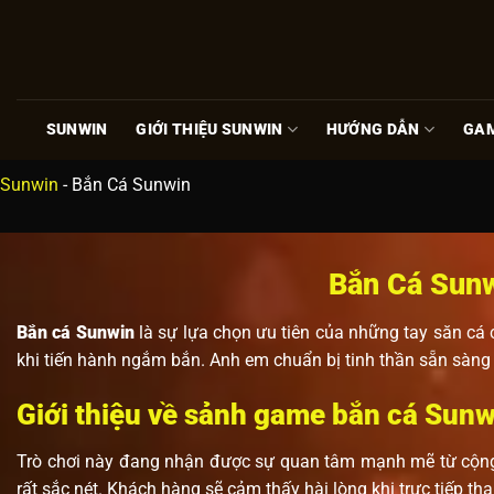
Bỏ
qua
nội
dung
SUNWIN
GIỚI THIỆU SUNWIN
HƯỚNG DẪN
GAM
Sunwin
-
Bắn Cá Sunwin
Bắn Cá Sunw
Bắn cá Sunwin
là sự lựa chọn ưu tiên của những tay săn cá 
khi tiến hành ngắm bắn. Anh em chuẩn bị tinh thần sẵn sàng
Giới thiệu về sảnh game bắn cá Sunw
Trò chơi này đang nhận được sự quan tâm mạnh mẽ từ cộng 
rất sắc nét. Khách hàng sẽ cảm thấy hài lòng khi trực tiếp th