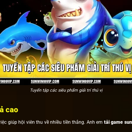
Tuyển tập các siêu phẩm giải trí thú vị
uả cao
iệc giúp hội viên thu về nhiều tiền thắng. Anh em
tải game su