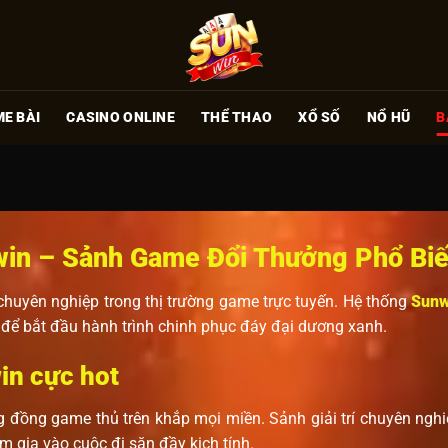
E BÀI
CASINO ONLINE
THỂ THAO
XỔ SỐ
NỔ HŨ
B
in – Sảnh Game Đổi Thưởng Phổ Bi
chuyên nghiệp trong thị trường game trực tuyến. Hệ thống
Sunw
 để bắt đầu hành trình chinh phục đáy đại dương xanh.
in cực hot
đồng game thủ trên khắp mọi miền. Sảnh giải trí chuyên nghi
am gia vào cuộc đi săn đầy kịch tính.