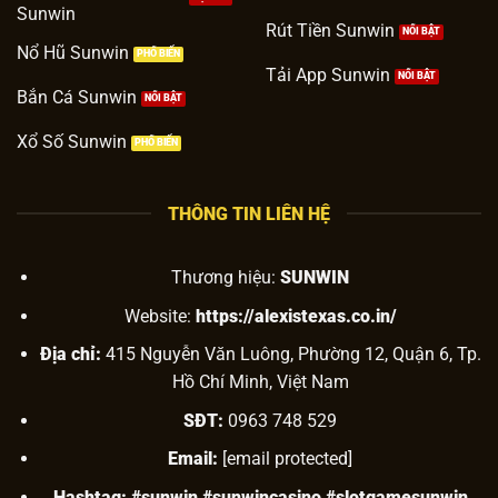
Sunwin
Rút Tiền Sunwin
Nổ Hũ Sunwin
Tải App Sunwin
Bắn Cá Sunwin
Xổ Số Sunwin
THÔNG TIN LIÊN HỆ
Thương hiệu:
SUNWIN
Website:
https://alexistexas.co.in/
Địa chỉ:
415 Nguyễn Văn Luông, Phường 12, Quận 6, Tp.
Hồ Chí Minh, Việt Nam
SĐT:
0963 748 529
Email:
[email protected]
Hashtag: #sunwin #sunwincasino #slotgamesunwin