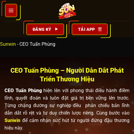
Bỏ
qua
nội
dung
ĐĂNG KÝ
TẢI APP
Sunwin
-
CEO Tuấn Phùng
CEO Tuấn Phùng – Người Dẫn Dắt Phát
Triển Thương Hiệu
CEO Tuấn Phùng
hiện lên với phong thái điều hành điềm
tĩnh, quyết đoán và luôn đặt giá trị bền vững lên trước.
Từng chặng đường sự nghiệp đều phản chiếu bản lĩnh
dẫn dắt rõ rệt và tư duy chiến lược riêng. Cùng bước vào
Sunwin
để cảm nhận sức hút từ người đứng đầu thương
hiệu này.