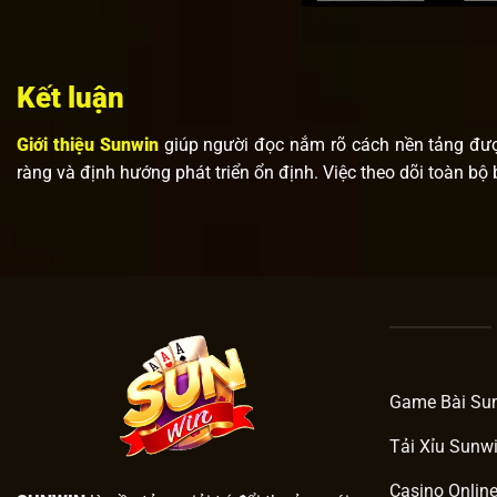
Kết luận
Giới thiệu Sunwin
giúp người đọc nắm rõ cách nền tảng được
ràng và định hướng phát triển ổn định. Việc theo dõi toàn bộ
Game Bài Su
Tải Xỉu Sunw
Casino Onlin