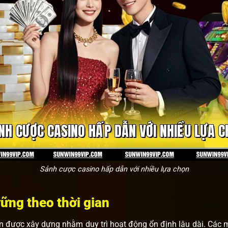
Sảnh cược casino hấp dẫn với nhiều lựa chọn
vững theo thời gian
ển được xây dựng nhằm duy trì hoạt động ổn định lâu dài. Các 