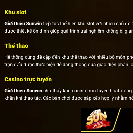
Khu slot
Giới thiệu Sunwin
tiếp tục thể hiện khu slot với nhiều chủ đề
được thiết kế ổn định giúp quá trình trải nghiệm không bị gi
Thể thao
Hệ thống
cũng đề cập đến khu thể thao với nhiều bộ môn phổ 
trận đấu được thực hiện dễ dàng thông qua giao diện phân loạ
Casino trực tuyến
Giới thiệu Sunwin
cho thấy khu casino trực tuyến hoạt động 
khăn khi thao tác. Các bàn chơi được sắp xếp hợp lý nhằm hỗ 