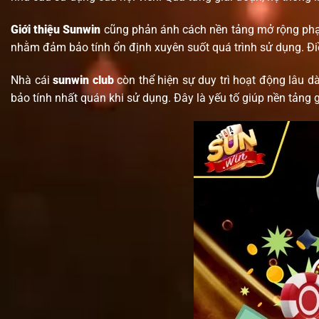
Giới thiệu Sunwin
cũng phản ánh cách nền tảng mở rộng phạm 
nhằm đảm bảo tính ổn định xuyên suốt quá trình sử dụng. Đi
Nhà cái
sunwin club
còn thể hiện sự duy trì hoạt động lâu 
bảo tính nhất quán khi sử dụng. Đây là yếu tố giúp nền tảng g