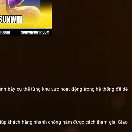
rình bày cụ thể từng khu vực hoạt động trong hệ thống để dễ
hể giúp khách hàng nhanh chóng nắm được cách tham gia. Giao