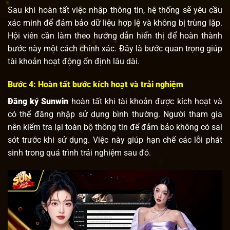
Sau khi hoàn tất việc nhập thông tin, hệ thống sẽ yêu cầu
xác minh để đảm bảo dữ liệu hợp lệ và không bị trùng lặp.
Hội viên cần làm theo hướng dẫn hiển thị để hoàn thành
bước này một cách chính xác. Đây là bước quan trọng giúp
tài khoản hoạt động ổn định lâu dài.
Bước 4: Hoàn tất bước kích hoạt và trải nghiệm
Đăng ký Sunwin
hoàn tất khi tài khoản được kích hoạt và
có thể đăng nhập sử dụng bình thường. Người tham gia
nên kiểm tra lại toàn bộ thông tin để đảm bảo không có sai
sót trước khi sử dụng. Việc này giúp hạn chế các lỗi phát
sinh trong quá trình trải nghiệm sau đó.