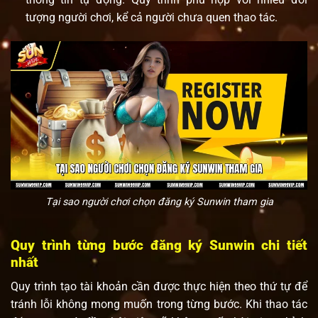
tượng người chơi, kể cả người chưa quen thao tác.
Tại sao người chơi chọn đăng ký Sunwin tham gia
Quy trình từng bước đăng ký Sunwin chi tiết
nhất
Quy trình tạo tài khoản cần được thực hiện theo thứ tự để
tránh lỗi không mong muốn trong từng bước. Khi thao tác