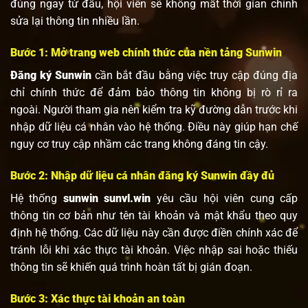
đúng ngay từ đầu, hội viên sẽ không mất thời gian chỉnh
sửa lại thông tin nhiều lần.
Bước 1: Mở trang web chính thức của nền tảng Sunwin
Đăng ký Sunwin
cần bắt đầu bằng việc truy cập đúng địa
chỉ chính thức để đảm bảo thông tin không bị rò rỉ ra
ngoài. Người tham gia nên kiểm tra kỹ đường dẫn trước khi
nhập dữ liệu cá nhân vào hệ thống. Điều này giúp hạn chế
nguy cơ truy cập nhầm các trang không đáng tin cậy.
Bước 2: Nhập dữ liệu cá nhân đăng ký Sunwin đầy đủ
Hệ thống
sunwin sunvl.win
yêu cầu hội viên cung cấp
thông tin cơ bản như tên tài khoản và mật khẩu theo quy
định hệ thống. Các dữ liệu này cần được điền chính xác để
tránh lỗi khi xác thực tài khoản. Việc nhập sai hoặc thiếu
thông tin sẽ khiến quá trình hoàn tất bị gián đoạn.
Bước 3: Xác thực tài khoản an toàn