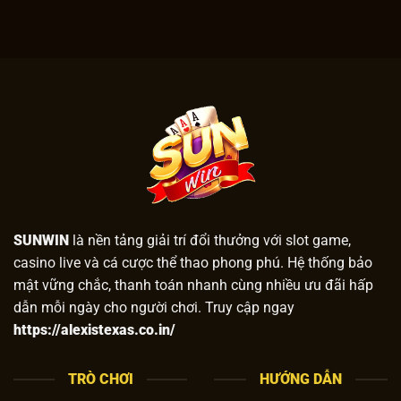
SUNWIN
là nền tảng giải trí đổi thưởng với slot game,
casino live và cá cược thể thao phong phú. Hệ thống bảo
mật vững chắc, thanh toán nhanh cùng nhiều ưu đãi hấp
dẫn mỗi ngày cho người chơi. Truy cập ngay
https://alexistexas.co.in/
TRÒ CHƠI
HƯỚNG DẪN