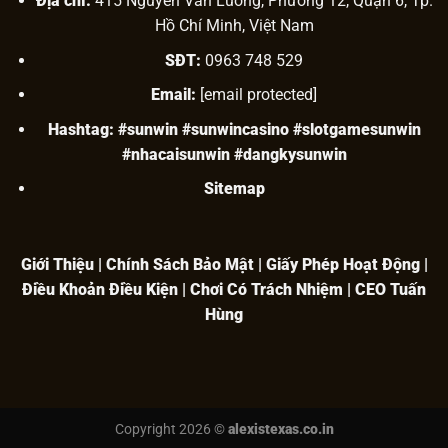
Địa chỉ:
415 Nguyễn Văn Luông, Phường 12, Quận 6, Tp.
Hồ Chí Minh, Việt Nam
SĐT:
0963 748 529
Email:
[email protected]
Hashtag: #sunwin #sunwincasino #slotgamesunwin
#nhacaisunwin #dangkysunwin
Sitemap
Giới Thiệu
|
Chính Sách Bảo Mật
|
Giấy Phép Hoạt Động
|
Điều Khoản Điều Kiện
|
Chơi Có Trách Nhiệm
|
CEO Tuấn
Hùng
Copyright 2026 ©
alexistexas.co.in